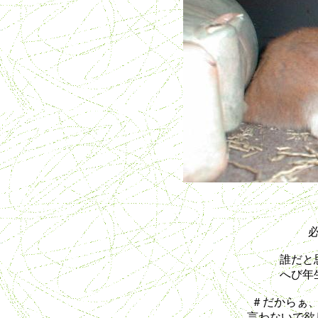
誰だと
へび年
＃だからぁ
言わないで欲しいっ