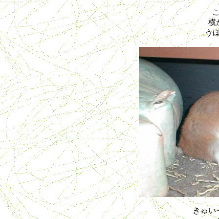
横
うほ
きゅい