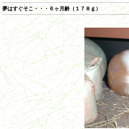
夢はすぐそこ・・・６ヶ月齢（１７８ｇ）